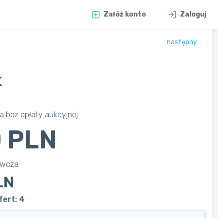
Załóż konto
Zaloguj
następny
k
 bez opłaty aukcyjnej
 PLN
awcza
LN
fert: 4