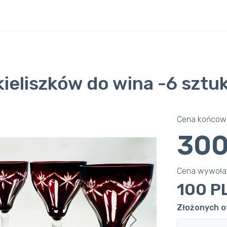
ieliszków do wina -6 sztu
Cena końcowa
300
Cena wywoł
100 P
Złożonych o
Next